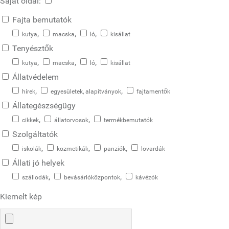
Saját oldal:
Fajta bemutatók
,
,
,
kutya
macska
ló
kisállat
Tenyésztők
,
,
,
kutya
macska
ló
kisállat
Állatvédelem
,
,
hírek
egyesületek, alapítványok
fajtamentők
Állategészségügy
,
,
cikkek
állatorvosok
termékbemutatók
Szolgáltatók
,
,
,
iskolák
kozmetikák
panziók
lovardák
Állati jó helyek
,
,
szállodák
bevásárlóközpontok
kávézók
Kiemelt kép