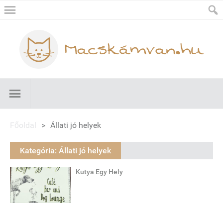
Főoldal
>
Állati jó helyek
Kategória:
Állati jó helyek
Kutya Egy Hely