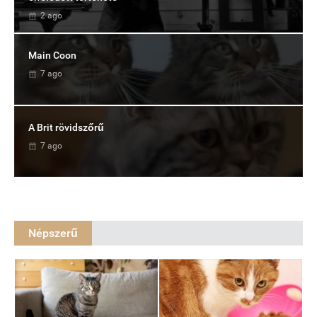
2 ago
Main Coon
7 ago
A Brit rövidszőrű
7 ago
Népszerű