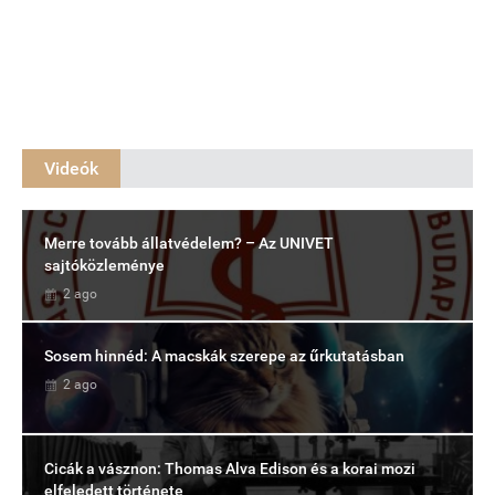
Videók
Merre tovább állatvédelem? – Az UNIVET
sajtóközleménye
2 ago
Sosem hinnéd: A macskák szerepe az űrkutatásban
2 ago
Cicák a vásznon: Thomas Alva Edison és a korai mozi
elfeledett története