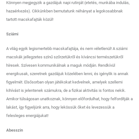
Könnyen megjegyzik a gazdájuk napi rutinját (etetés, munkába indulás,
hazaérkezés). Cikkünkben bemutatunk néhányat a legokosabbnak
tartott macskafajták közül!
Sziámi
A világ egyik legismertebb macskafajtája, és nem véletlenül! A sziámi
macskák jellegzetes színű szőrzetükről és kíváncsi természetükről
híresek. Szívesen kommunikálnak a maguk módján. Rendkívül
energikusak, szeretnek gazdájuk közelében lenni, és igénylik is annak
figyelmét. Elsősorban olyan játékokat kedvelnek, amelyek szellemi
kihívást is jelentenek számukra, de a fizikai aktivitás is fontos nekik.
Amikor túlságosan unatkoznak, könnyen előfordulhat, hogy felfordítják a
lakást, így figyeljünk arra, hogy lekössük őket és levezessük a
felesleges energiájukat!
Abesszin