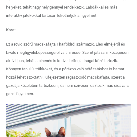
helyeket, tehát nagy helyigénnyel rendelkezik. Labdákkal és más
interaktív játékokkal tartósan leköthetjük a figyelmét.
Korat
Ez a rövid szőrű macskafajta Thaiföldről származik. Éles elméjéről és
kiváló megfigyelőképességéről vált híressé. Szeret játszani, közepesen
aktív típus, tehát a pihenés is kedvelt elfoglaltságai közé tartozik.
Könnyen tanul új trükköket, és a pórázon való sétáltatáshoz is hamar
hozzá lehet szoktatni. Kifejezetten ragaszkodó macskafajta, szeret a
gazdája közelében tartózkodni, és nem szívesen osztozik más cicával a
gazdi figyelmén.