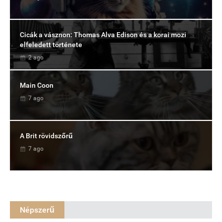
Cicák a vásznon: Thomas Alva Edison és a korai mozi
elfeledett története
2 ago
Main Coon
7 ago
A Brit rövidszőrű
7 ago
Népszerű