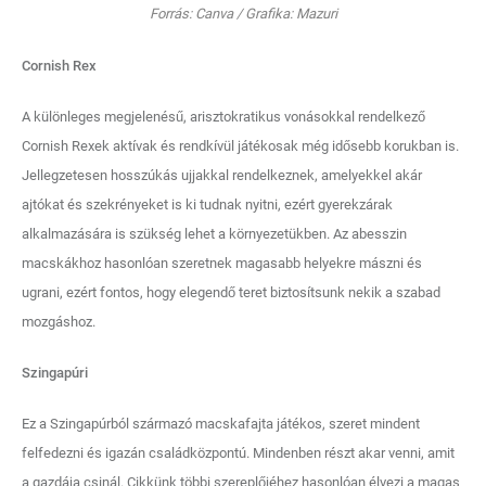
Forrás: Canva / Grafika: Mazuri
Cornish Rex
A különleges megjelenésű, arisztokratikus vonásokkal rendelkező
Cornish Rexek aktívak és rendkívül játékosak még idősebb korukban is.
Jellegzetesen hosszúkás ujjakkal rendelkeznek, amelyekkel akár
ajtókat és szekrényeket is ki tudnak nyitni, ezért gyerekzárak
alkalmazására is szükség lehet a környezetükben. Az abesszin
macskákhoz hasonlóan szeretnek magasabb helyekre mászni és
ugrani, ezért fontos, hogy elegendő teret biztosítsunk nekik a szabad
mozgáshoz.
Szingapúri
Ez a Szingapúrból származó macskafajta játékos, szeret mindent
felfedezni és igazán családközpontú. Mindenben részt akar venni, amit
a gazdája csinál. Cikkünk többi szereplőjéhez hasonlóan élvezi a magas