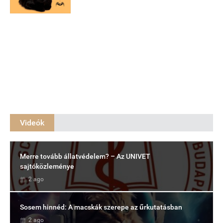
Videók
Merre tovább állatvédelem? – Az UNIVET
sajtóközleménye
2 ago
Sosem hinnéd: A macskák szerepe az űrkutatásban
2 ago