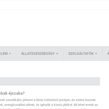
ELEM
ÁLLATEGÉSZSÉGÜGY
SZOLGÁLTATÓK
bbak éjszaka?
k szundikálni, pihenni a lakás különböző pontjain, és estére lesznek
k, energikusabbá válnak, és igénylik a közös játékot. Mi lehet ennek az