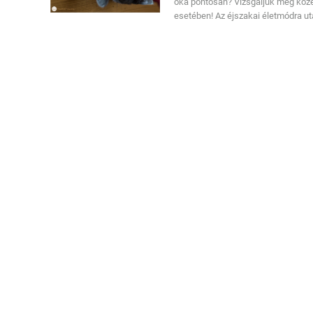
oka pontosan? Vizsgáljuk meg köze
esetében! Az éjszakai életmódra ut