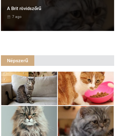
A Brit rövidszőrű
7 ago
Népszerű