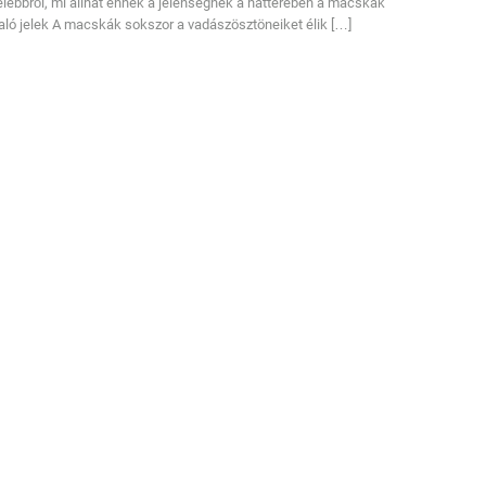
lebbről, mi állhat ennek a jelenségnek a hátterében a macskák
aló jelek A macskák sokszor a vadászösztöneiket élik […]