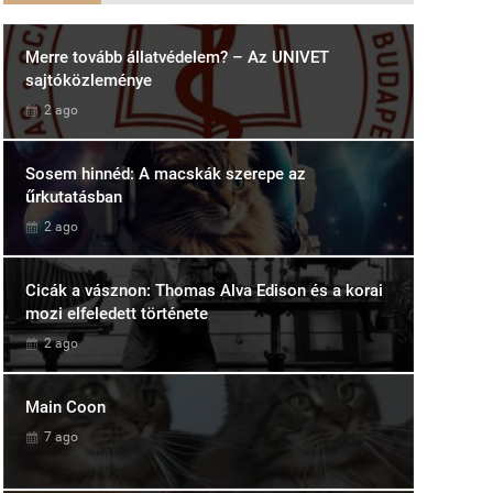
Merre tovább állatvédelem? – Az UNIVET
sajtóközleménye
2 ago
Sosem hinnéd: A macskák szerepe az
űrkutatásban
2 ago
Cicák a vásznon: Thomas Alva Edison és a korai
mozi elfeledett története
2 ago
Main Coon
7 ago