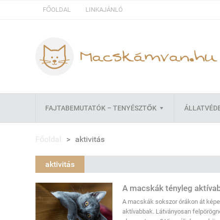
FŐOLDAL
LINKAJÁNLÓ
FAJTABEMUTATÓK – TENYÉSZTŐK
ÁLLATVÉD
Főoldal
>
aktivitás
aktivitás
A macskák tényleg aktíva
A macskák sokszor órákon át képese
aktívabbak. Látványosan felpörögne