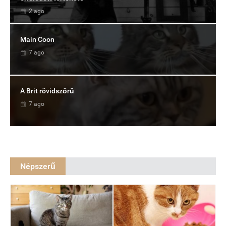
2 ago
Main Coon
7 ago
A Brit rövidszőrű
7 ago
Népszerű