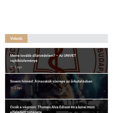
Videók
Merre tovább állatvédelem? – Az UNIVET
sajtóközleménye
2 ago
Sosem hinnéd: A macskák szerepe az űrkutatásban
2 ago
Cicák a vásznon: Thomas Alva Edison és a korai mozi
elfeledett története