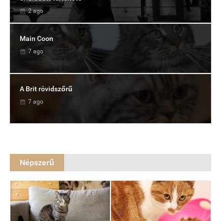
2 ago
Main Coon
7 ago
A Brit rövidszőrű
7 ago
Népszerű