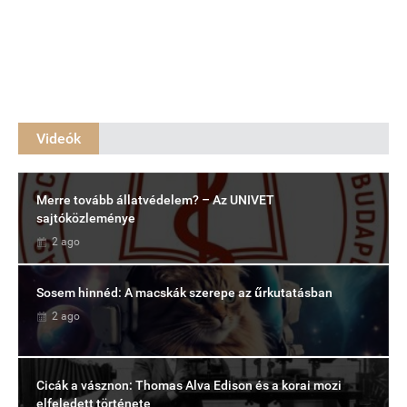
Videók
Merre tovább állatvédelem? – Az UNIVET
sajtóközleménye
2 ago
Sosem hinnéd: A macskák szerepe az űrkutatásban
2 ago
Cicák a vásznon: Thomas Alva Edison és a korai mozi
elfeledett története