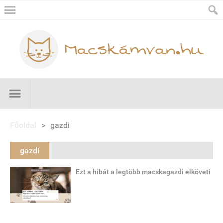
Főoldal
>
gazdi
gazdi
Ezt a hibát a legtöbb macskagazdi elköveti