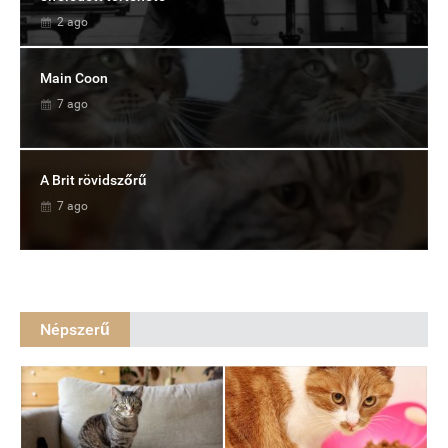
2 ago
Main Coon
7 ago
A Brit rövidszőrű
7 ago
Népszerű