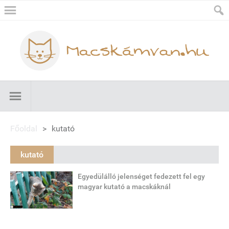
Főoldal
>
kutató
kutató
Egyedülálló jelenséget fedezett fel egy
magyar kutató a macskáknál