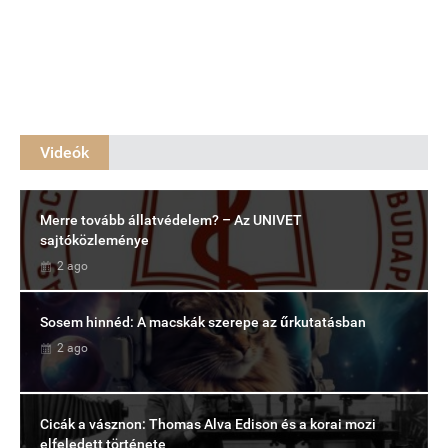
Videók
Merre tovább állatvédelem? – Az UNIVET
sajtóközleménye
2 ago
Sosem hinnéd: A macskák szerepe az űrkutatásban
2 ago
Cicák a vásznon: Thomas Alva Edison és a korai mozi
elfeledett története