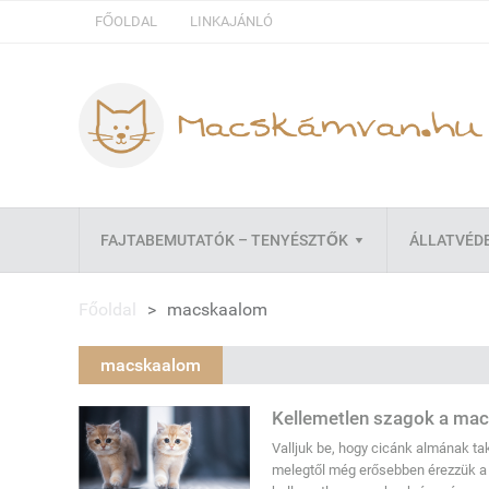
FŐOLDAL
LINKAJÁNLÓ
FAJTABEMUTATÓK – TENYÉSZTŐK
ÁLLATVÉD
Főoldal
>
macskaalom
macskaalom
Kellemetlen szagok a macs
Valljuk be, hogy cicánk almának ta
melegtől még erősebben érezzük a s