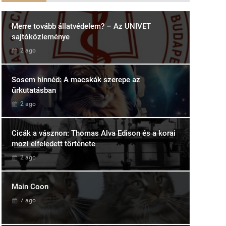
Merre tovább állatvédelem? – Az UNIVET
sajtóközleménye
2 ago
Sosem hinnéd: A macskák szerepe az
űrkutatásban
2 ago
Cicák a vásznon: Thomas Alva Edison és a korai
mozi elfeledett története
2 ago
Main Coon
7 ago