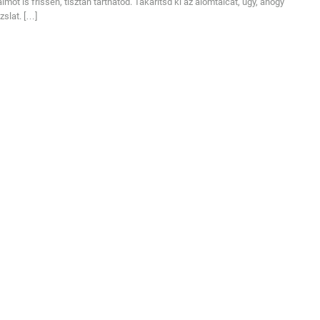
ot is frissen, tisztán tarthatod. Takarítsd ki az alomtálcát, úgy, ahogy
zslat. […]