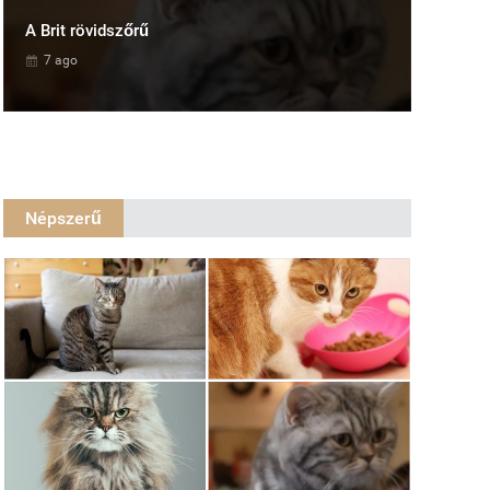
A Brit rövidszőrű
7 ago
Népszerű