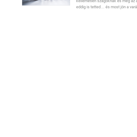
kellemetlen szagoknak és még az alm
eddig is tetted… és most jön a vará