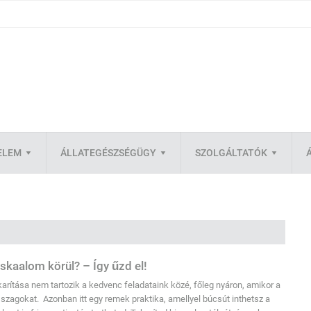
ELEM
ÁLLATEGÉSZSÉGÜGY
SZOLGÁLTATÓK
kaalom körül? – Így űzd el!
karítása nem tartozik a kedvenc feladataink közé, főleg nyáron, amikor a
zagokat. Azonban itt egy remek praktika, amellyel búcsút inthetsz a