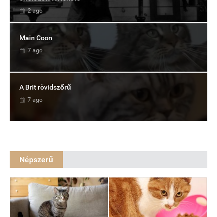
2 ago
Main Coon
7 ago
A Brit rövidszőrű
7 ago
Népszerű