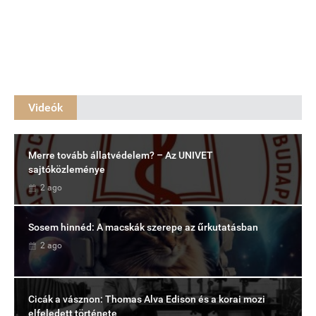
Videók
Merre tovább állatvédelem? – Az UNIVET
sajtóközleménye
2 ago
Sosem hinnéd: A macskák szerepe az űrkutatásban
2 ago
Cicák a vásznon: Thomas Alva Edison és a korai mozi
elfeledett története