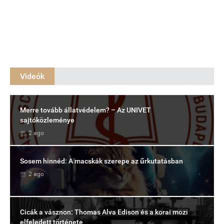
Videók
Merre tovább állatvédelem? – Az UNIVET
sajtóközleménye
2 ago
Sosem hinnéd: A macskák szerepe az űrkutatásban
2 ago
Cicák a vásznon: Thomas Alva Edison és a korai mozi
elfeledett története