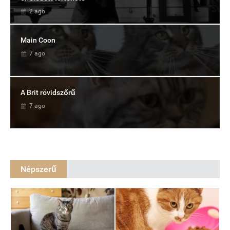
2 ago
Main Coon
7 ago
A Brit rövidszőrű
7 ago
Népszerű