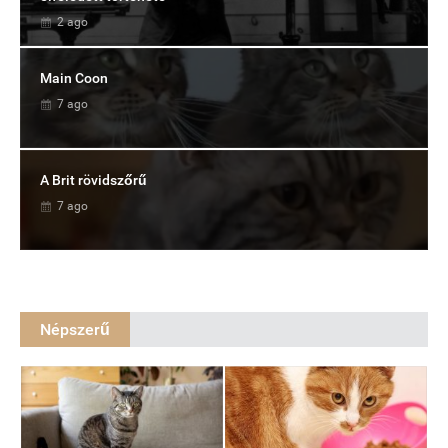
2 ago
Main Coon
7 ago
A Brit rövidszőrű
7 ago
Népszerű