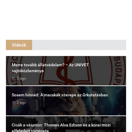
Videók
Merre tovább állatvédelem? – Az UNIVET
sajtóközleménye
2 ago
Sosem hinnéd: A macskák szerepe az űrkutatásban
2 ago
Cicák a vásznon: Thomas Alva Edison és a korai mozi
elfeledett története