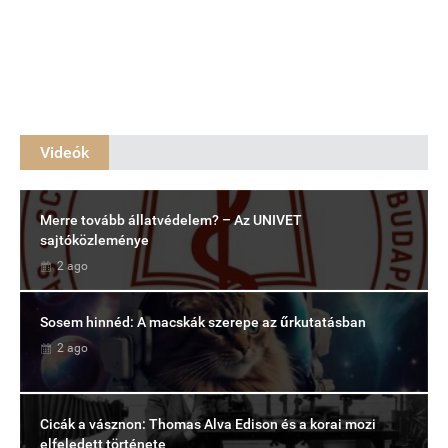
Videók
Merre tovább állatvédelem? – Az UNIVET
sajtóközleménye
2 ago
Sosem hinnéd: A macskák szerepe az űrkutatásban
2 ago
Cicák a vásznon: Thomas Alva Edison és a korai mozi
elfeledett története