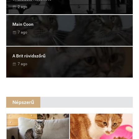
2 ago
Main Coon
7 ago
A Brit rövidszőrű
7 ago
Népszerű