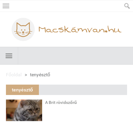
Főoldal
>
tenyésztő
tenyésztő
A Brit rövidszőrű