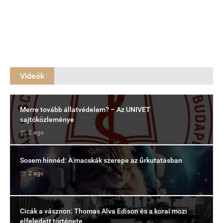
Videók
Merre tovább állatvédelem? – Az UNIVET
sajtóközleménye
2 ago
Sosem hinnéd: A macskák szerepe az űrkutatásban
2 ago
Cicák a vásznon: Thomas Alva Edison és a korai mozi
elfeledett története