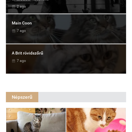
2 ago
Main Coon
7 ago
A Brit rövidszőrű
7 ago
Népszerű