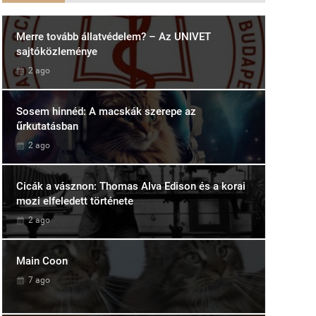
Merre tovább állatvédelem? – Az UNIVET
sajtóközleménye
2 ago
Sosem hinnéd: A macskák szerepe az
űrkutatásban
2 ago
Cicák a vásznon: Thomas Alva Edison és a korai
mozi elfeledett története
2 ago
Main Coon
7 ago