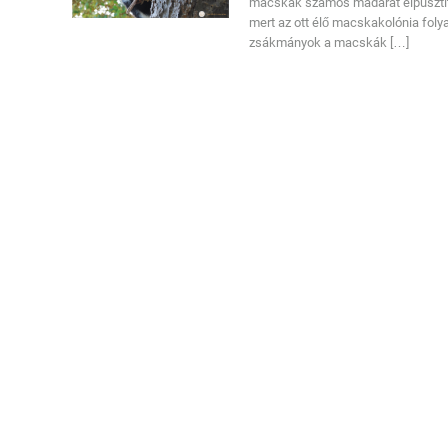
macskák számos madarat elpusztíta
mert az ott élő macskakolónia foly
zsákmányok a macskák […]