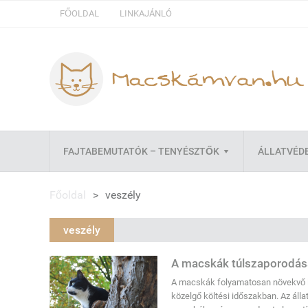
FŐOLDAL
LINKAJÁNLÓ
FAJTABEMUTATÓK – TENYÉSZTŐK
ÁLLATVÉD
Főoldal
>
veszély
veszély
A macskák túlszaporodása
A macskák folyamatosan növekvő l
közelgő költési időszakban. Az álla