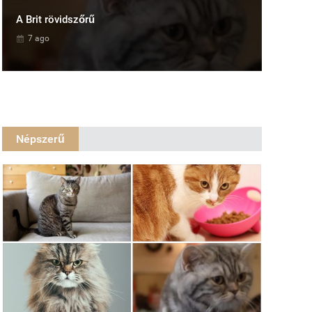
A Brit rövidszőrű
7 ago
Népszerű