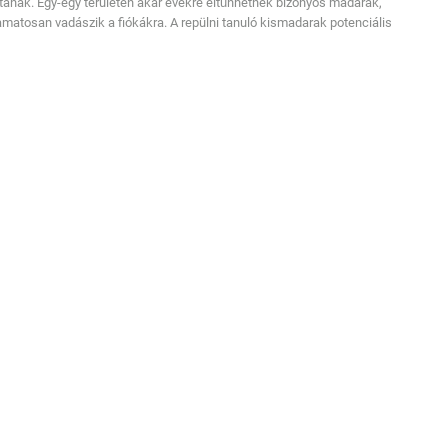
nak. Egy-egy területen akár évekre eltűnhetnek bizonyos madarak,
amatosan vadászik a fiókákra. A repülni tanuló kismadarak potenciális