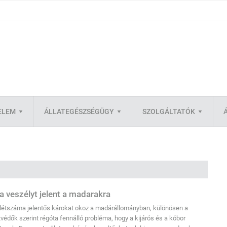
ELEM
ÁLLATEGÉSZSÉGÜGY
SZOLGÁLTATÓK
 veszélyt jelent a madarakra
étszáma jelentős károkat okoz a madárállományban, különösen a
tvédők szerint régóta fennálló probléma, hogy a kijárós és a kóbor