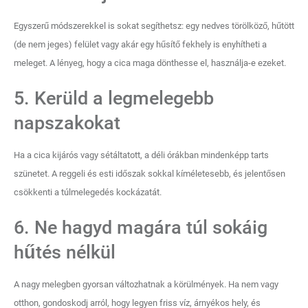
Egyszerű módszerekkel is sokat segíthetsz: egy nedves törölköző, hűtött
(de nem jeges) felület vagy akár egy hűsítő fekhely is enyhítheti a
meleget. A lényeg, hogy a cica maga dönthesse el, használja-e ezeket.
5. Kerüld a legmelegebb
napszakokat
Ha a cica kijárós vagy sétáltatott, a déli órákban mindenképp tarts
szünetet. A reggeli és esti időszak sokkal kíméletesebb, és jelentősen
csökkenti a túlmelegedés kockázatát.
6. Ne hagyd magára túl sokáig
hűtés nélkül
A nagy melegben gyorsan változhatnak a körülmények. Ha nem vagy
otthon, gondoskodj arról, hogy legyen friss víz, árnyékos hely, és