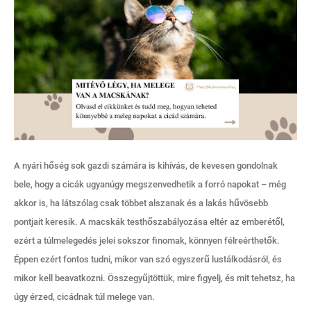
A nyári hőség sok gazdi számára is kihívás, de kevesen gondolnak
bele, hogy a cicák ugyanúgy megszenvedhetik a forró napokat – még
akkor is, ha látszólag csak többet alszanak és a lakás hűvösebb
pontjait keresik. A macskák testhőszabályozása eltér az emberétől,
ezért a túlmelegedés jelei sokszor finomak, könnyen félreérthetők.
Éppen ezért fontos tudni, mikor van szó egyszerű lustálkodásról, és
mikor kell beavatkozni. Összegyűjtöttük, mire figyelj, és mit tehetsz, ha
úgy érzed, cicádnak túl melege van.