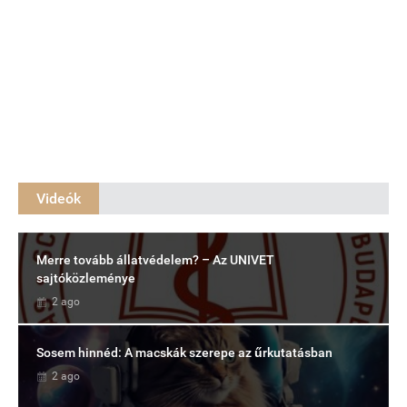
Videók
Merre tovább állatvédelem? – Az UNIVET
sajtóközleménye
2 ago
Sosem hinnéd: A macskák szerepe az űrkutatásban
2 ago