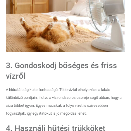
3. Gondoskodj bőséges és friss
vízről
A hidratáltság kulcsfontosságú. Több víztál elhelyezése a lakás
különböző pontjain, illetve a víz rendszeres cseréje segít abban, hogy a
cica többet igyon. Egyes macskák a folyó vizet is szívesebben
fogyasztják, így egy itatókút is jó megoldás lehet.
4. Használj hűtési trükköket