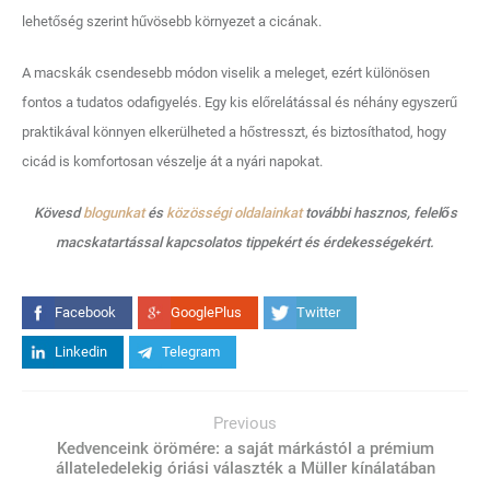
lehetőség szerint hűvösebb környezet a cicának.
A macskák csendesebb módon viselik a meleget, ezért különösen
fontos a tudatos odafigyelés. Egy kis előrelátással és néhány egyszerű
praktikával könnyen elkerülheted a hőstresszt, és biztosíthatod, hogy
cicád is komfortosan vészelje át a nyári napokat.
Kövesd
blogunkat
és
közösségi oldalainkat
további hasznos, felelős
macskatartással kapcsolatos tippekért és érdekességekért.
Facebook
GooglePlus
Twitter
Linkedin
Telegram
Previous
Kedvenceink örömére: a saját márkástól a prémium
állateledelekig óriási választék a Müller kínálatában