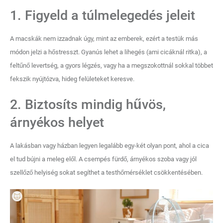
1. Figyeld a túlmelegedés jeleit
A macskák nem izzadnak úgy, mint az emberek, ezért a testük más
módon jelzi a hőstresszt. Gyanús lehet a lihegés (ami cicáknál ritka), a
feltűnő levertség, a gyors légzés, vagy ha a megszokottnál sokkal többet
fekszik nyújtózva, hideg felületeket keresve.
2. Biztosíts mindig hűvös,
árnyékos helyet
A lakásban vagy házban legyen legalább egy-két olyan pont, ahol a cica
el tud bújni a meleg elől. A csempés fürdő, árnyékos szoba vagy jól
szellőző helyiség sokat segíthet a testhőmérséklet csökkentésében.