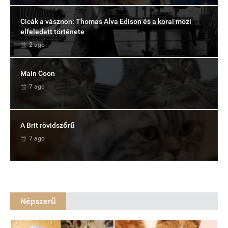
Cicák a vásznon: Thomas Alva Edison és a korai mozi
elfeledett története
2 ago
Main Coon
7 ago
A Brit rövidszőrű
7 ago
Népszerű