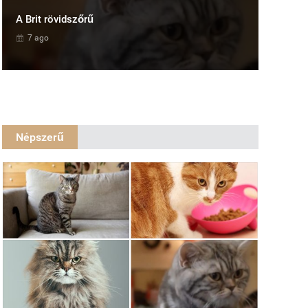
A Brit rövidszőrű
7 ago
Népszerű