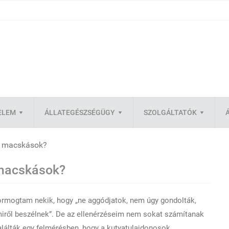
ELEM
ÁLLATEGÉSZSÉGÜGY
SZOLGÁLTATÓK
a macskások?
 macskások?
rmogtam nekik, hogy „ne aggódjatok, nem úgy gondolták,
miről beszélnek”. De az ellenérzéseim nem sokat számítanak
lálták egy felmérésben, hogy a kutyatulajdonosok