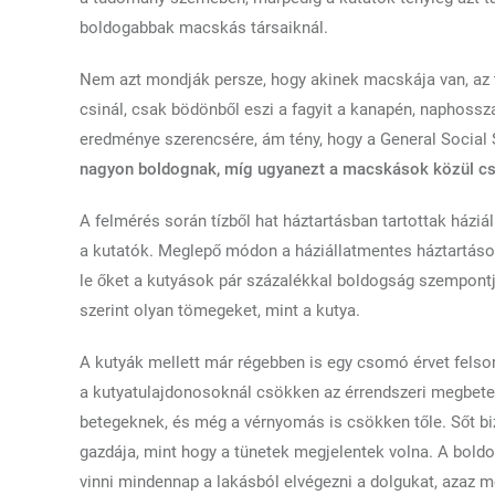
boldogabbak macskás társaiknál.
Nem azt mondják persze, hogy akinek macskája van, az 
csinál, csak bödönből eszi a fagyit a kanapén, naphossz
eredménye szerencsére, ám tény, hogy a General Social 
nagyon boldognak, míg ugyanezt a macskások közül cs
A felmérés során tízből hat háztartásban tartottak házi
a kutatók. Meglepő módon a háziállatmentes háztartáso
le őket a kutyások pár százalékkal boldogság szempont
szerint olyan tömegeket, mint a kutya.
A kutyák mellett már régebben is egy csomó érvet felso
a kutyatulajdonosoknál csökken az érrendszeri megbete
betegeknek, és még a vérnyomás is csökken tőle. Sőt biz
gazdája, mint hogy a tünetek megjelentek volna. A boldo
vinni mindennap a lakásból elvégezni a dolgukat, azaz