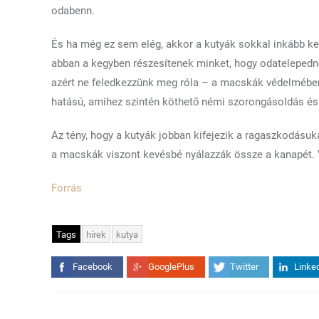
odabenn.
És ha még ez sem elég, akkor a kutyák sokkal inkább ke
abban a kegyben részesítenek minket, hogy odatelepedne
azért ne feledkezzünk meg róla – a macskák védelmében
hatású, amihez szintén köthető némi szorongásoldás é
Az tény, hogy a kutyák jobban kifejezik a ragaszkodásuka
a macskák viszont kevésbé nyálazzák össze a kanapét. 
Forrás
Tags
hírek
kutya
Facebook
GooglePlus
Twitter
Linke