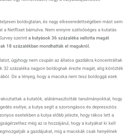
teljesen boldogtalan, és nagy elkeseredettségében mást sem
at a Netflixet bámulva. Nem ennyire szélsőséges a kutatás
Survey szerint
a kutyások 36 százaléka vallotta magát
ak 18 százalékban mondhatták el magukról.
állatot, úgyhogy nem csupán az állatos gazdákra koncentráltak
k 32 százaléka nagyon boldognak érezte magát, alig körözték
jából. De a lényeg, hogy a macska nem tesz boldoggá ezek
rakoztattak a kutatók, alátámasztották tanulmányokkal, hogy
gedés esélye, a kutya segít a szorongásos és depressziós
onyos esetekben a kutya előbb jelezte, hogy rákos lett a
gságérzethez még az is hozzájárul, hogy a kutyákat ki kell
 megmozgatják a gazdájukat, míg a macskák csak henyélnek