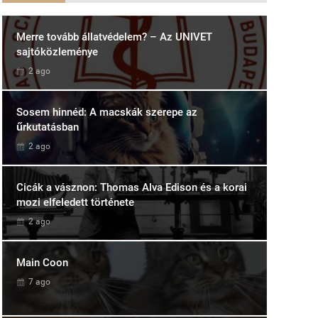
Merre tovább állatvédelem? – Az UNIVET
sajtóközleménye
2 ago
Sosem hinnéd: A macskák szerepe az
űrkutatásban
2 ago
Cicák a vásznon: Thomas Alva Edison és a korai
mozi elfeledett története
2 ago
Main Coon
7 ago