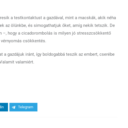
resik a testkontaktust a gazdával, mint a macskák, akik néha
k az ölünkbe, és simogathatjuk őket, amíg nekik tetszik. De
 –, hogy a cicadorombolás is milyen jó stresszcsökkentő
s vérnyomás csökkentés.
t a gazdájuk iránt, így boldogabbá teszik az embert, cserébe
Valamit valamiért.
din
Telegram