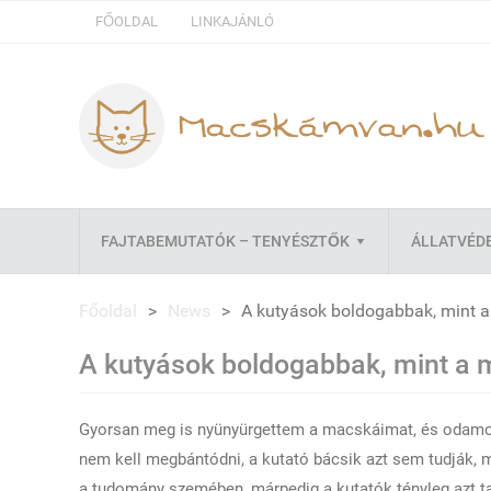
FŐOLDAL
LINKAJÁNLÓ
FAJTABEMUTATÓK – TENYÉSZTŐK
ÁLLATVÉD
Főoldal
>
News
>
A kutyások boldogabbak, mint 
A kutyások boldogabbak, mint a
Gyorsan meg is nyünyürgettem a macskáimat, és odamo
nem kell megbántódni, a kutató bácsik azt sem tudják, 
a tudomány szemében, márpedig a kutatók tényleg azt ta