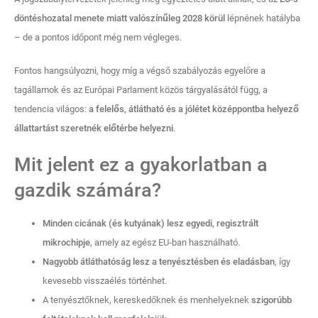
döntéshozatal menete miatt valószínűleg 2028 körül
lépnének hatályba
– de a pontos időpont még nem végleges.
Fontos hangsúlyozni, hogy míg a végső szabályozás egyelőre a
tagállamok és az Európai Parlament közös tárgyalásától függ, a
tendencia világos:
a felelős, átlátható és a jólétet középpontba helyező
állattartást szeretnék előtérbe helyezni
.
Mit jelent ez a gyakorlatban a
gazdik számára?
Minden cicának (és kutyának) lesz egyedi, regisztrált
mikrochipje
, amely az egész EU‑ban használható.
Nagyobb átláthatóság lesz a tenyésztésben és eladásban
, így
kevesebb visszaélés történhet.
A tenyésztőknek, kereskedőknek és menhelyeknek
szigorúbb