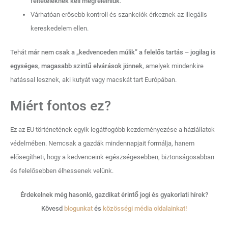
feltételeknek kell megfelelniük
.
Várhatóan erősebb kontroll és szankciók érkeznek az illegális
kereskedelem ellen.
Tehát
már nem csak a „kedvenceden múlik” a felelős tartás – jogilag is
egységes, magasabb szintű elvárások jönnek
, amelyek mindenkire
hatással lesznek, aki kutyát vagy macskát tart Európában.
Miért fontos ez?
Ez az EU történetének egyik legátfogóbb kezdeményezése a háziállatok
védelmében. Nemcsak a gazdák mindennapjait formálja, hanem
elősegítheti, hogy a kedvenceink egészségesebben, biztonságosabban
és felelősebben élhessenek velünk.
Érdekelnek még hasonló, gazdikat érintő jogi és gyakorlati hírek?
Kövesd
blogunkat
és
közösségi média oldalainkat!