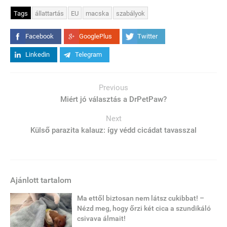
Tags
állattartás
EU
macska
szabályok
Facebook
GooglePlus
Twitter
Linkedin
Telegram
Previous
Miért jó választás a DrPetPaw?
Next
Külső parazita kalauz: így védd cicádat tavasszal
Ajánlott tartalom
Ma ettől biztosan nem látsz cukibbat! –
Nézd meg, hogy őrzi két cica a szundikáló
csivava álmait!