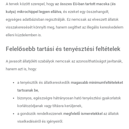
A tervek között szerepel, hogy
az összes EU‑ban tartott macska (és
kutya) mikrochippel legyen ellátva
, és ezeket egy összehangolt,
egységes adatbázisban regisztrálják. Ez nemcsak az elveszett állatok
visszakeresését könnyíti meg, hanem segíthet az illegális kereskedelem
elleni küzdelemben is.
Felelősebb tartási és tenyésztési feltételek
A javasolt állatjóléti szabályok nemcsak az azonosíthatóságot javítanák,
hanem azt is, hogy:
a tenyésztők és állatkereskedők
magasabb minimumfeltételeket
tartsanak be
,
bizonyos, egészségre hátrányosan ható tenyésztési gyakorlatok
korlátozódjanak vagy tiltásra kerüljenek,
a gondozók rendelkezzenek
megfelelő ismeretekkel
az állatok
viselkedéséről és igényeiről.