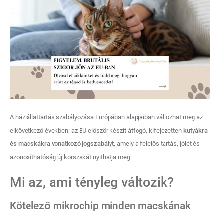
A háziállattartás szabályozása Európában alapjaiban változhat meg az
elkövetkező években: az EU először készít átfogó, kifejezetten
kutyákra
és macskákra vonatkozó jogszabályt
, amely a felelős tartás, jólét és
azonosíthatóság új korszakát nyithatja meg.
Mi az, ami tényleg változik?
Kötelező mikrochip minden macskának