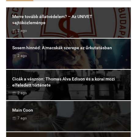
Merre tovább állatvédelem? – Az UNIVET
sajtóközleménye
2 ago
Sosem hinnéd: A macskák szerepe az űrkutatásban
2 ago
Cicák a vásznon: Thomas Alva Edison és a korai mozi
elfeledett története
2 ago
Main Coon
7 ago