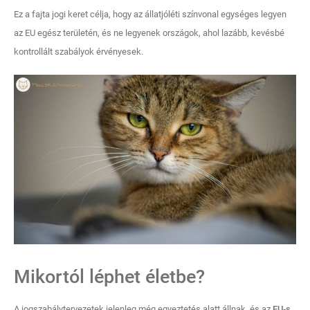
Ez a fajta jogi keret célja, hogy az állatjóléti színvonal egységes legyen
az EU egész területén, és ne legyenek országok, ahol lazább, kevésbé
kontrollált szabályok érvényesek.
Mikortól léphet életbe?
A jogszabálytervezetek jelenleg még egyeztetés alatt állnak, és az
EU‑s