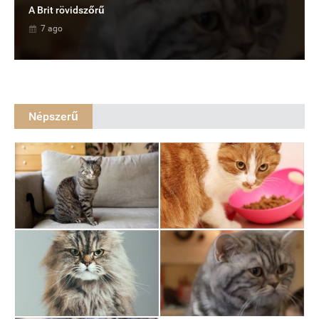
A Brit rövidszőrű
7 ago
Népszerű