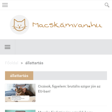
Főoldal
>
állattartás
állattartás
Cicások, figyelem: brutális szigor jön az
EU‑ban!