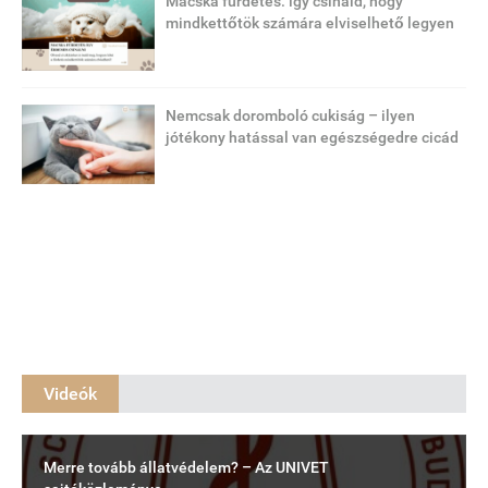
Macska fürdetés: így csináld, hogy
mindkettőtök számára elviselhető legyen
Nemcsak doromboló cukiság – ilyen
jótékony hatással van egészségedre cicád
Videók
Merre tovább állatvédelem? – Az UNIVET