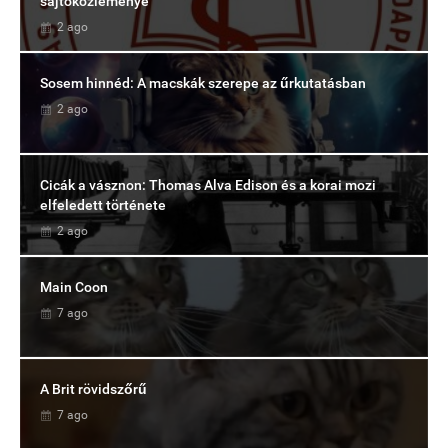
sajtóközleménye
2 ago
Sosem hinnéd: A macskák szerepe az űrkutatásban
2 ago
Cicák a vásznon: Thomas Alva Edison és a korai mozi
elfeledett története
2 ago
Main Coon
7 ago
A Brit rövidszőrű
7 ago