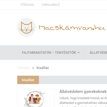
FŐOLDAL
LINKAJÁNLÓ
FAJTABEMUTATÓK – TENYÉSZTŐK
ÁLLATVÉD
Főoldal
>
kisállat
kisállat
Állatvédelem gyerekeknek
Célunk, hogy közelebb hozzuk az ál
állattartást a gyermekekhez változ