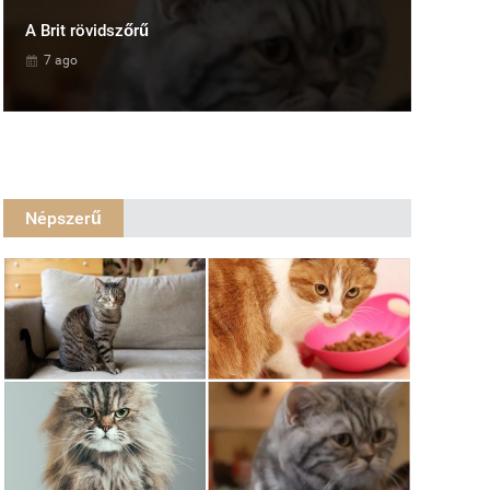
A Brit rövidszőrű
7 ago
Népszerű