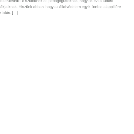
b területeiről a szülőknek és pedagógusoknak, hogy ők ezt a tudást
kjaiknak. Hiszünk abban, hogy az állatvédelem egyik fontos alappillére
ktatás. […]