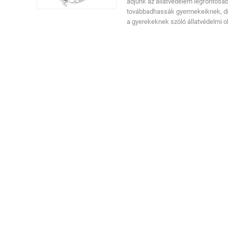
adjunk az állatvédelem legfontosab
továbbadhassák gyermekeiknek, diá
a gyerekeknek szóló állatvédelmi o