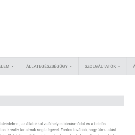
ELEM
ÁLLATEGÉSZSÉGÜGY
SZOLGÁLTATÓK
latvédelmet, az állatokkal való helyes bánásmódot és a felelős
atos, kreatív tartalmak segítségével. Fontos továbbá, hogy útmutatást