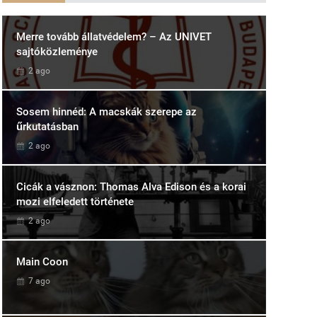
Merre tovább állatvédelem? – Az UNIVET
sajtóközleménye
2 ago
Sosem hinnéd: A macskák szerepe az
űrkutatásban
2 ago
Cicák a vásznon: Thomas Alva Edison és a korai
mozi elfeledett története
2 ago
Main Coon
7 ago