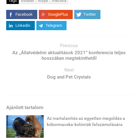
Tags
kisállat
kutya
macska
Facebook
GooglePlus
Twitter
Linkedin
Telegram
Previous
Az „Állatvédelmi aktualitások 2021” konferencia teljes
hosszában megtekinthető!
Next
Dog and Pet Crystals
Ajánlott tartalom
Az ivartalanítás az egyetlen megoldás a
kóbormacska-kolóniák felszámolására