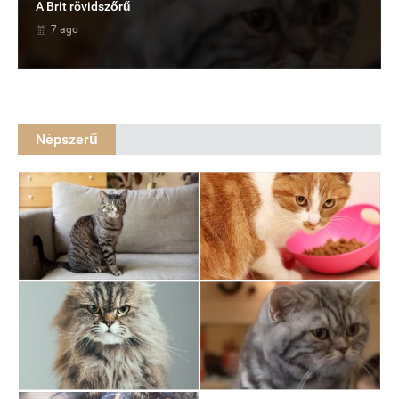
A Brit rövidszőrű
7 ago
Népszerű