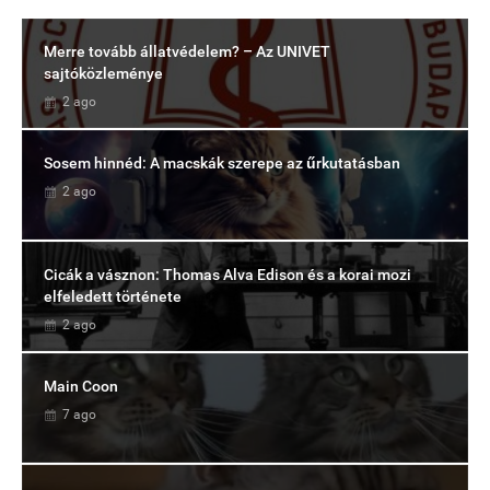
Merre tovább állatvédelem? – Az UNIVET
sajtóközleménye
2 ago
Sosem hinnéd: A macskák szerepe az űrkutatásban
2 ago
Cicák a vásznon: Thomas Alva Edison és a korai mozi
elfeledett története
2 ago
Main Coon
7 ago