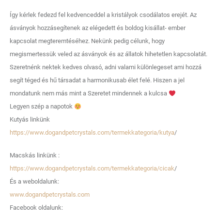
Így kérlek fedezd fel kedvenceddel a kristályok csodálatos erejét. Az
ásványok hozzásegítenek az elégedett és boldog kisállat- ember
kapcsolat megteremtéséhez. Nekünk pedig célunk, hogy
megismertessük veled az ásványok és az állatok hihetetlen kapcsolatát.
Szeretnénk nektek kedves olvasó, adni valami különlegeset ami hozzá
segít téged és hű társadat a harmonikusab élet felé. Hiszen a jel
mondatunk nem más mint a Szeretet mindennek a kulcsa
Legyen szép a napotok
Kutyás linkünk
https://www.dogandpetcrystals.com/termekkategoria/kutya
/
Macskás linkünk :
https://www.dogandpetcrystals.com/termekkategoria/cicak
/
És a weboldalunk:
www.dogandpetcrystals.com
Facebook oldalunk: