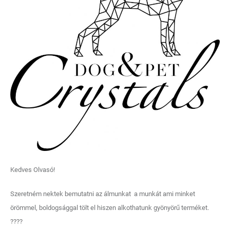
Kedves Olvasó!
Szeretném nektek bemutatni az álmunkat a munkát ami minket
örömmel, boldogsággal tölt el hiszen alkothatunk gyönyörű terméket.
????