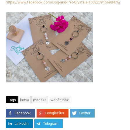
https://www.facebook.com/Dog-and-Pet-Crystals-100223915698476
/
Tags
kutya
macska
webáruház
Facebook
GooglePlus
Twitter
Linkedin
Telegram