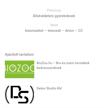
Previous
Állatvédelem gyerekeknek
Next
Innomarket – Innoreál – Arion – CC
Ajánlott tartalom
BioZoo.hu – Bio és natúr termékek
kedvenceinknek
Dekor Studio Kkl