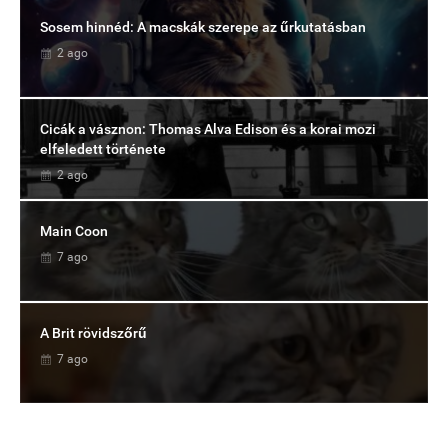
Sosem hinnéd: A macskák szerepe az űrkutatásban
2 ago
Cicák a vásznon: Thomas Alva Edison és a korai mozi
elfeledett története
2 ago
Main Coon
7 ago
A Brit rövidszőrű
7 ago