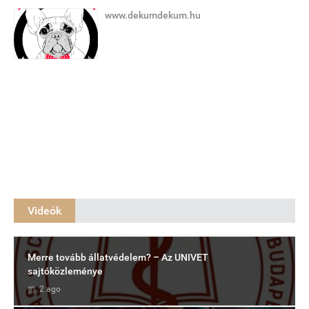
www.dekumdekum.hu
Videók
Merre tovább állatvédelem? – Az UNIVET
sajtóközleménye
2 ago