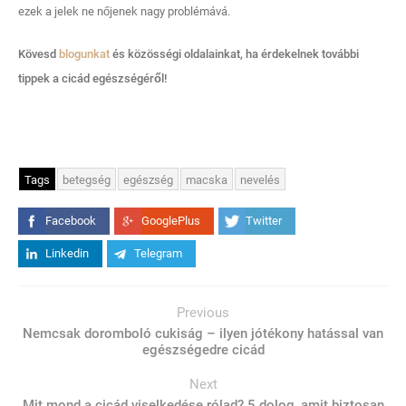
ezek a jelek ne nőjenek nagy problémává.
Kövesd
blogunkat
és közösségi oldalainkat, ha érdekelnek további
tippek a cicád egészségéről!
Tags
betegség
egészség
macska
nevelés
Facebook
GooglePlus
Twitter
Linkedin
Telegram
Previous
Nemcsak doromboló cukiság – ilyen jótékony hatással van
egészségedre cicád
Next
Mit mond a cicád viselkedése rólad? 5 dolog, amit biztosan