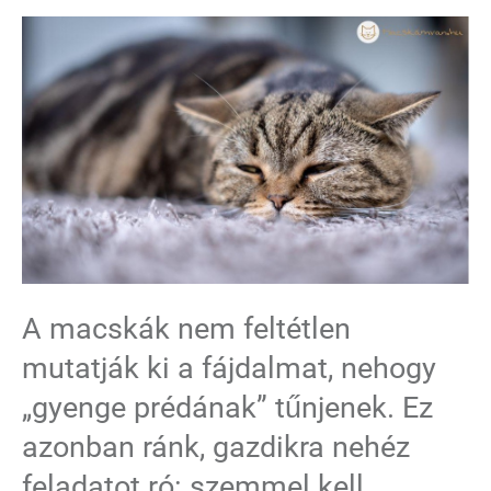
A macskák nem feltétlen
mutatják ki a fájdalmat, nehogy
„gyenge prédának” tűnjenek. Ez
azonban ránk, gazdikra nehéz
feladatot ró: szemmel kell