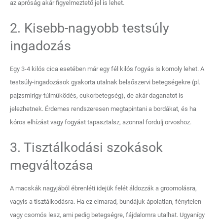
az apróság akár figyelmeztető jel is lehet.
2. Kisebb-nagyobb testsúly
ingadozás
Egy 3-4 kilós cica esetében már egy fél kilós fogyás is komoly lehet. A
testsúly-ingadozások gyakorta utalnak belsőszervi betegségekre (pl.
pajzsmirigy-túlműködés, cukorbetegség), de akár daganatot is
jelezhetnek. Érdemes rendszeresen megtapintani a bordákat, és ha
kóros elhízást vagy fogyást tapasztalsz, azonnal fordulj orvoshoz.
3. Tisztálkodási szokások
megváltozása
A macskák nagyjából ébrenléti idejük felét áldozzák a groomolásra,
vagyis a tisztálkodásra. Ha ez elmarad, bundájuk ápolatlan, fénytelen
vagy csomós lesz, ami pedig betegségre, fájdalomra utalhat. Ugyanígy