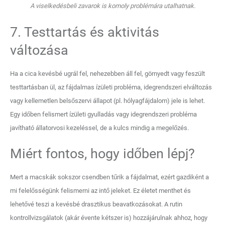
A viselkedésbeli zavarok is komoly problémára utalhatnak.
7. Testtartás és aktivitás
változása
Ha a cica kevésbé ugrál fel, nehezebben áll fel, görnyedt vagy feszült
testtartásban ül, az fájdalmas ízületi probléma, idegrendszeri elváltozás
vagy kellemetlen belsőszervi állapot (pl. hólyagfájdalom) jele is lehet.
Egy időben felismert ízületi gyulladás vagy idegrendszeri probléma
javítható állatorvosi kezeléssel, de a kulcs mindig a megelőzés.
Miért fontos, hogy időben lépj?
Mert a macskák sokszor csendben tűrik a fájdalmat, ezért gazdiként a
mi felelősségünk felismerni az intő jeleket. Ez életet menthet és
lehetővé teszi a kevésbé drasztikus beavatkozásokat. A rutin
kontrollvizsgálatok (akár évente kétszer is) hozzájárulnak ahhoz, hogy