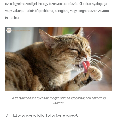
az is figyelmeztető jel, ha egy bizonyos testrészét túl sokat nyalogatja
vagy vakarja – akár bőrprobléma, allergiára, vagy idegrendszeri zavarra
is utalhat.
A tisztálkodási szokások megváltozása idegrendszeri zavarra is
utalhat.
4. Hosszabb ideig tartó