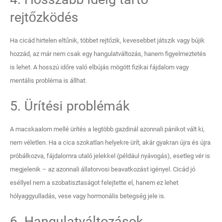
rejtőzködés
Ha cicád hirtelen eltűnik, többet rejtőzik, kevesebbet játszik vagy bújik
hozzád, az már nem csak egy hangulatváltozás, hanem figyelmeztetés
is lehet. A hosszú időre való elbújás mögött fizikai fájdalom vagy
mentális probléma is állhat.
5. Ürítési problémák
A macskaalom mellé ürítés a legtöbb gazdinál azonnali pánikot vált ki,
nem véletlen. Ha a cica szokatlan helyekre ürít, akár gyakran újra és újra
próbálkozva, fájdalomra utaló jelekkel (például nyávogás), esetleg vér is
megjelenik – az azonnali állatorvosi beavatkozást igényel. Cicád jó
eséllyel nem a szobatisztaságot felejtette el, hanem ez lehet
hólyaggyulladás, vese vagy hormonális betegség jele is.
6. Hangulatváltozások