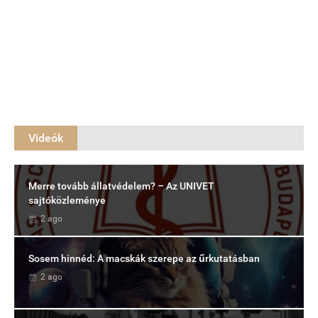
Videók
Merre tovább állatvédelem? – Az UNIVET
sajtóközleménye
2 ago
Sosem hinnéd: A macskák szerepe az űrkutatásban
2 ago