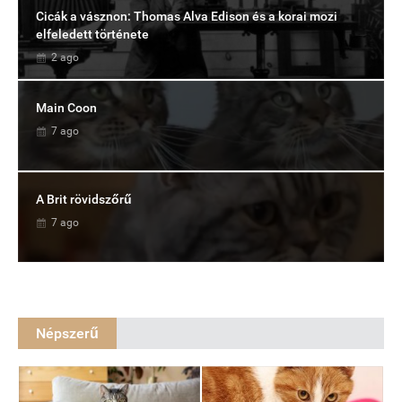
Cicák a vásznon: Thomas Alva Edison és a korai mozi
elfeledett története
2 ago
Main Coon
7 ago
A Brit rövidszőrű
7 ago
Népszerű