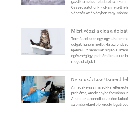
gazdikra nehéz feladatot ró: szemme
Összegyűjtöttünk 7 olyan rejtett jel
Változás az étvágyban vagy ivásba
Miért végzi a cica a dolgá
Természetesen egy-egy alkalommal 
dolgát, hanem mellé. Ha ez rendsz
igényel. Ez nemcsak higiéniai szem
egészségügyi problémákra is utalhat
megoldhatjuk […]
Ne kockáztass! Ismerd fe
A macska-asztma sokkal elterjedtebb
probléma, amely enyhe formában is
A tünetek azonnali észlelése kulc
az embereknél előforduló légúti bet