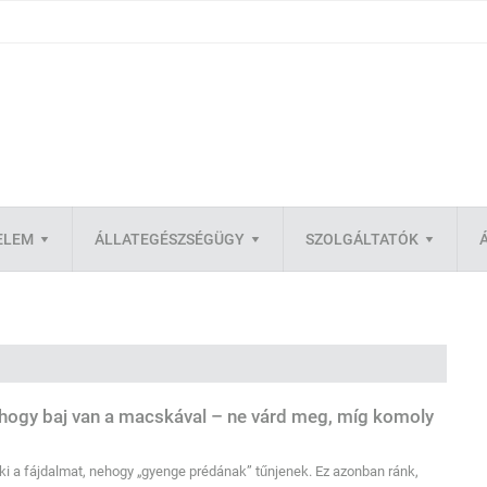
ELEM
ÁLLATEGÉSZSÉGÜGY
SZOLGÁLTATÓK
ni, hogy baj van a macskával – ne várd meg, míg komoly
i a fájdalmat, nehogy „gyenge prédának” tűnjenek. Ez azonban ránk,