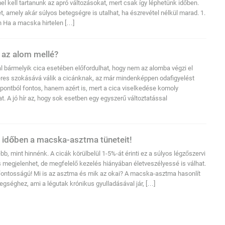
l kell tartanunk az apró változásokat, mert csak így léphetünk időben.
et, amely akár súlyos betegségre is utalhat, ha észrevétel nélkül marad. 1.
n Ha a macska hirtelen […]
t az alom mellé?
bármelyik cica esetében előfordulhat, hogy nem az alomba végzi el
eres szokásává válik a cicánknak, az már mindenképpen odafigyelést
pontból fontos, hanem azért is, mert a cica viselkedése komoly
. A jó hír az, hogy sok esetben egy egyszerű változtatással
l időben a macska-asztma tüneteit!
, mint hinnénk. A cicák körülbelül 1-5%-át érinti ez a súlyos légzőszervi
 megjelenhet, de megfelelő kezelés hiányában életveszélyessé is válhat.
sfontosságú! Mi is az asztma és mik az okai? A macska-asztma hasonlít
egséghez, ami a légutak krónikus gyulladásával jár, […]