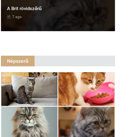
A Brit rövidszőrű
7 ago
Népszerű