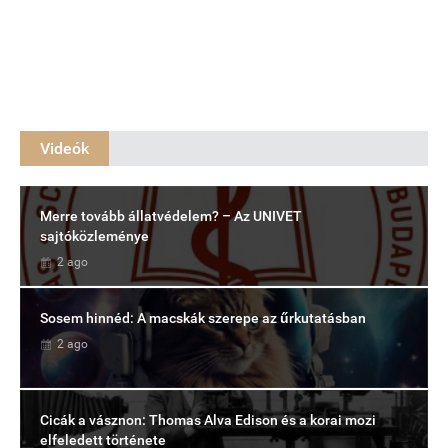
Videók
Merre tovább állatvédelem? – Az UNIVET
sajtóközleménye
2 ago
Sosem hinnéd: A macskák szerepe az űrkutatásban
2 ago
Cicák a vásznon: Thomas Alva Edison és a korai mozi
elfeledett története