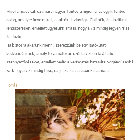
Mivel a macskák számára nagyon fontos a higiénia, az egyik fontos
dolog, amelyre figyelni kell, a tálkák tisztasága. Öblítsük, és tisztítsuk
rendszeresen, emellett ügyeljünk arra is, hogy a víz mindig legyen friss
és tiszta.
Ha biztosra akarunk menni, szerezzünk be egy itatókutat
kedvencünknek, amely folyamatosan szűri a vízben található
szennyeződéseket, emellett pedig a keringetés hatására oxigéndúsabbá
válik. Így a víz mindig friss, és jó ízű lesz a cicánk számára.
Forrás