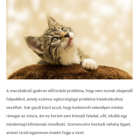
A macskáknál gyakran előforduló probléma, hogy nem isznak elegendő
folyadékot, amely számos egészségügyi probléma kialakulásához
vezethet. Sok gazdi küzd azzal, hogy kedvencét valamilyen módon
rávegye az ivásra, ám ez koránt sem könnyű feladat, sőt, inkább egy
mindennapi kihívásnak mondható. Szerencsére hoztunk néhány tippet,
amivel cicád egyenesen imádni fogja a vizet.