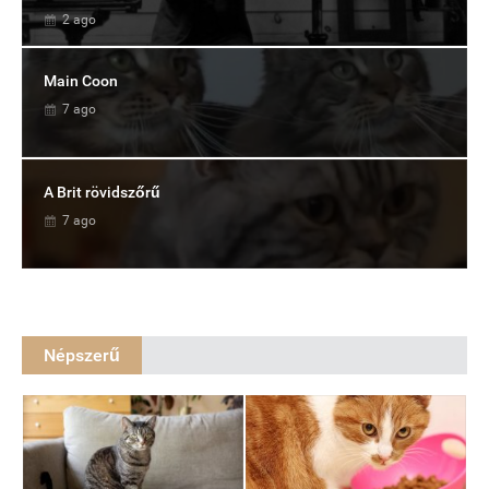
2 ago
Main Coon
7 ago
A Brit rövidszőrű
7 ago
Népszerű