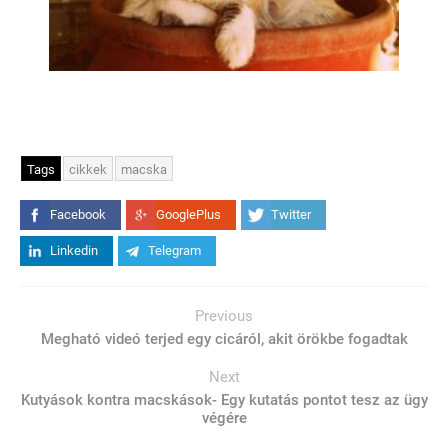
Tags
cikkek
macska
Facebook
GooglePlus
Twitter
Linkedin
Telegram
Previous
Megható videó terjed egy cicáról, akit örökbe fogadtak
Next
Kutyások kontra macskások- Egy kutatás pontot tesz az ügy
végére