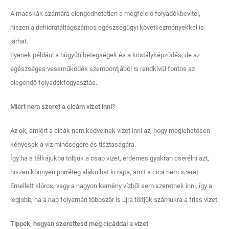
A macskák számára elengedhetetlen a megfelelő folyadékbevitel,
hiszen a dehidratáltágszámos egészségügyi következményekkel is
járhat.
Ilyenek például a húgyúti betegségek és a kristályképződés, de az
egészséges veseműködés szempontjából is rendkívül fontos az
elegendő folyadékfogyasztás.
Miért nem szeret a cicám vizet inni?
Az ok, amiért a cicák nem kedvelnek vizet inni az, hogy meglehetősen
kényesek a víz minőségére és tisztaságára.
Így ha a tálkájukba töltjük a csap vizet, érdemes gyakran cserélni azt,
hiszen könnyen porréteg alakulhat ki rajta, amit a cica nem szeret.
Emellett klóros, vagy a nagyon kemény vízből sem szeretnek inni, így a
legjobb, ha a nap folyamán többször is újra töltjük számukra a friss vizet.
Tippek, hogyan szerettesd meg cicáddal a vizet