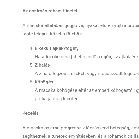
Az asztmás roham tünetei
A macska általában guggolva, nyakát előre nyújtva próbál
teste lelapul, közel a földhöz.
Elkékült ajkak/fogíny
Ha a tüdőbe nem jut elegendő oxigén, az ajkak és/
Zihálás
A ziháló légzés a szűkült vagy megduzzadt légutakr
Köhögés
A macska köhögése eltér az emberi köhögéstől; gy
próbálja meg kiüríteni.
Kezelés
A macska-asztma progresszív légzőszervi betegség, amel
segíthetnek a tünetek enyhítésében, és a rohamok csilla