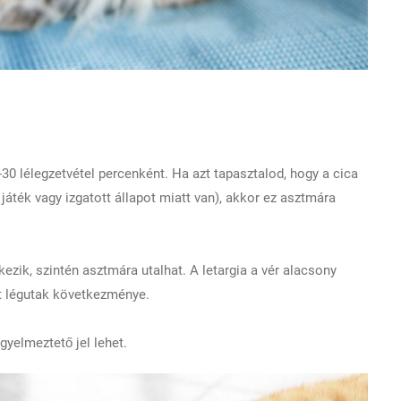
 lélegzetvétel percenként. Ha azt tapasztalod, hogy a cica
áték vagy izgatott állapot miatt van), akkor ez asztmára
tkezik, szintén asztmára utalhat. A letargia a vér alacsony
dt légutak következménye.
gyelmeztető jel lehet.