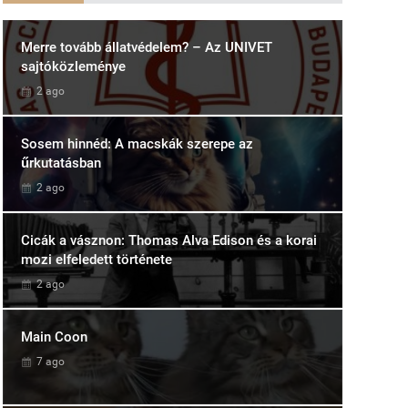
Merre tovább állatvédelem? – Az UNIVET
sajtóközleménye
2 ago
Sosem hinnéd: A macskák szerepe az
űrkutatásban
2 ago
Cicák a vásznon: Thomas Alva Edison és a korai
mozi elfeledett története
2 ago
Main Coon
7 ago