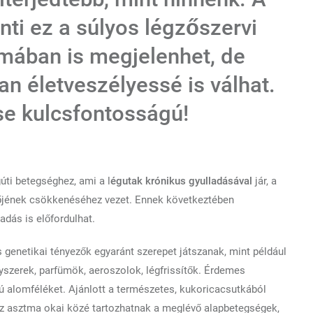
inti ez a súlyos légzőszervi
mában is megjelenhet, de
n életveszélyessé is válhat.
se kulcsfontosságú!
úti betegséghez, ami a l
égutak krónikus gyulladásával
jár, a
őjének csökkenéséhez vezet. Ennek következtében
adás is előfordulhat.
 genetikai tényezők egyaránt szerepet játszanak, mint például
vegyszerek, parfümök, aeroszolok, légfrissítők. Érdemes
apú alomféléket. Ajánlott a természetes, kukoricacsutkából
Az asztma okai közé tartozhatnak a meglévő alapbetegségek,