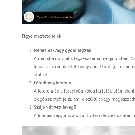
Figyelmeztető jelek:
Nehéz és/vagy gyors légzés
A macska normális légzésszáma nyugalomban 25-30
légzése percenként 40 vagy annál több (és ez nem j
utalhat.
Fáradtság/letargia
A letargia és a fáradtság, főleg ha játék után jelen
oxigénszintjét jelzi, ami a szűkült vagy megduzza
Szájon át vett levegő
A lihegés vagy a szájon át történő légzés szintén fi