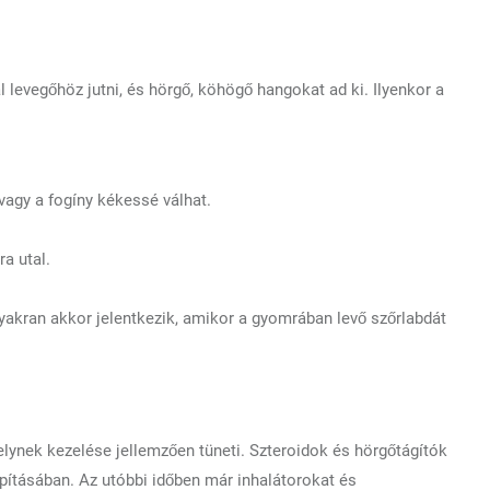
 levegőhöz jutni, és hörgő, köhögő hangokat ad ki. Ilyenkor a
vagy a fogíny kékessé válhat.
a utal.
akran akkor jelentkezik, amikor a gyomrában levő szőrlabdát
ynek kezelése jellemzően tüneti. Szteroidok és hörgőtágítók
pításában. Az utóbbi időben már inhalátorokat és