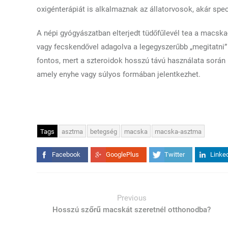
oxigénterápiát is alkalmaznak az állatorvosok, akár sp
A népi gyógyászatban elterjedt tüdőfűlevél tea a macsk
vagy fecskendővel adagolva a legegyszerűbb „megitatni”
fontos, mert a szteroidok hosszú távú használata során 
amely enyhe vagy súlyos formában jelentkezhet.
Tags
asztma
betegség
macska
macska-asztma
Facebook
GooglePlus
Twitter
Linke
Previous
Hosszú szőrű macskát szeretnél otthonodba?