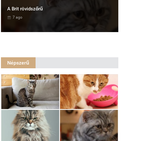
A Brit rövidszőrű
7 ago
Népszerű