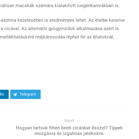
eciálisan macskák számára kialakított oxigénkamrákban is.
a-asztma kezelésében is eredményes lehet. Az ételbe keverve
 a cicával. Az alternatív gyógymódok alkalmazása azért is
mellékhatásként májkárosodás léphet fel az állatoknál,
din
Telegram
Next
Hogyan tartsuk fitten benti cicánkat ősszel? Tippek
mozgásra és izgalmas játékokra.