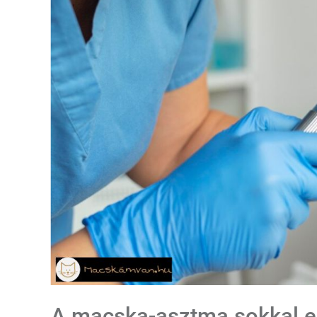
A macska-asztma sokkal el