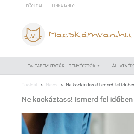
FŐOLDAL
LINKAJÁNLÓ
FAJTABEMUTATÓK – TENYÉSZTŐK
ÁLLATVÉD
Főoldal
>
News
>
Ne kockáztass! Ismerd fel időbe
Ne kockáztass! Ismerd fel időben