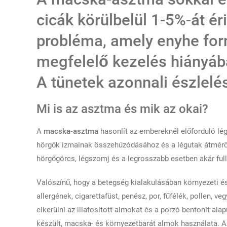
cicák körülbelül 1-5%-át ér
probléma, amely enyhe for
megfelelő kezelés hiányába
A tünetek azonnali észlelé
Mi is az asztma és mik az okai?
A
macska-asztma
hasonlít az embereknél előforduló lég
hörgők izmainak összehúzódásához és a légutak átmér
hörgőgörcs, légszomj és a legrosszabb esetben akár full
Valószínű, hogy a betegség kialakulásában környezeti és
allergének, cigarettafüst, penész, por, fűfélék, pollen, 
elkerülni az illatosított almokat és a porzó bentonit al
készült, macska- és környezetbarát almok használata. 