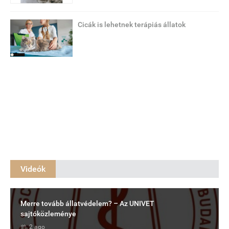
Cicák is lehetnek terápiás állatok
Videók
Merre tovább állatvédelem? – Az UNIVET
sajtóközleménye
2 ago