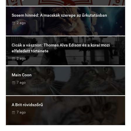
Sosem hinnéd: A macskák szerepe az űrkutatásban
2 ago
Cicák a vásznon: Thomas Alva Edison és a korai mozi
elfeledett története
2 ago
Main Coon
7 ago
A Brit rövidszőrű
7 ago