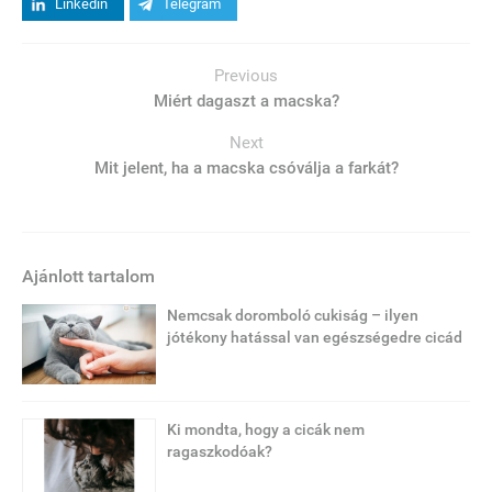
Linkedin
Telegram
Previous
Miért dagaszt a macska?
Next
Mit jelent, ha a macska csóválja a farkát?
Ajánlott tartalom
Nemcsak doromboló cukiság – ilyen
jótékony hatással van egészségedre cicád
Ki mondta, hogy a cicák nem
ragaszkodóak?