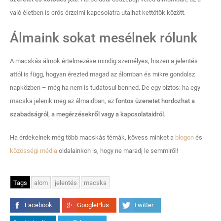
való életben is erős érzelmi kapcsolatra utalhat kettőtök között.
Álmaink sokat mesélnek rólunk
A macskás álmok értelmezése mindig személyes, hiszen a jelentés
attól is függ, hogyan érezted magad az álomban és mikre gondolsz
napközben – még ha nem is tudatosul benned. De egy biztos: ha egy
macska jelenik meg az álmaidban, az
fontos üzenetet hordozhat a
szabadságról, a megérzésekről vagy a kapcsolataidról
.
Ha érdekelnek még több macskás témák, kövess minket a
blogon
és
közösségi média
oldalainkon is, hogy ne maradj le semmiről!
Tags
alom
jelentés
macska
Facebook
GooglePlus
Twitter