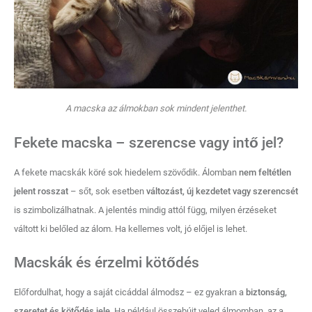
A macska az álmokban sok mindent jelenthet.
Fekete macska – szerencse vagy intő jel?
A fekete macskák köré sok hiedelem szövődik. Álomban
nem feltétlen
jelent rosszat
– sőt, sok esetben
változást, új kezdetet vagy szerencsét
is szimbolizálhatnak. A jelentés mindig attól függ, milyen érzéseket
váltott ki belőled az álom. Ha kellemes volt, jó előjel is lehet.
Macskák és érzelmi kötődés
Előfordulhat, hogy a saját cicáddal álmodsz – ez gyakran a
biztonság,
szeretet és kötődés jele
. Ha például összebújt veled álmomban, az a