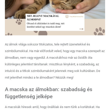
Az álmok világa sokszor titokzatos, tele rejtett üzenetekkel és
szimbólumokkal. Ha már előfordult veled, hogy egy macska szerepelt az
álmodban, nem vagy egyedül. A macskákhoz már az ősidők óta
különleges jelentést társítanak: misztikus lényként, a szabadság, az
intuíció és a titkok szimbólumaként jelennek meg sok kultúrában. De
mit jelenthet mindez a te álmodban? Nézzük meg!
A macska az álmokban: szabadság és
függetlenség jelképe
A macskák híresek arról, hogy önállóak és nem tűrik a korlátokat. Ha