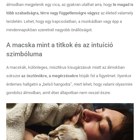
álmodban megjelenik egy cica, az gyakran utalhat arra, hogy
te magad is
több szabadságra, térre vagy függetlenségre vágysz
az életed valamely
területén. Lehet, hogy egy kapcsolatban, a munkádban vagy épp a
mindennapokban szeretnél nagyobb önállóságot.
A macska mint a titkok és az intuíció
szimbóluma
A macskák, különleges, misztikus kisugárzásuk miatt az álmokban
sokszor
az ösztönökre, a megérzésekre
hívják fel a figyelmet. Ilyenkor
érdemes hallgatni a „belső hangodra”, mert lehet, hogy valami olyasmire
gondolsz álmodban, amit éber állapotban nem veszel észre.