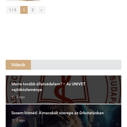
1 / 2
1
2
»
Videók
Merre tovább állatvédelem? – Az UNIVET
sajtóközleménye
2 ago
Sosem hinnéd: A macskák szerepe az űrkutatásban
2 ago