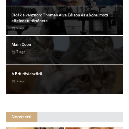
Cicák a vásznon: Thomas Alva Edison és a korai mozi
elfeledett története
2 ago
Main Coon
7 ago
A Brit rövidszőrű
7 ago
Népszerű