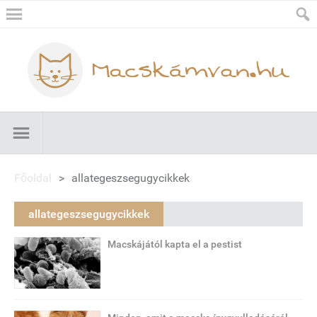
Főoldal
>
allategeszsegugycikkek
allategeszsegugycikkek
Macskájától kapta el a pestist