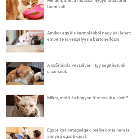
Minden, amit a macska ínygyulladásáról
tudni kell
Amikor egy kis karmolásból nagy baj lehet:
emberre is veszélyes a bartonellózis
A szőrlabda veszélyei – Így segíthetünk
cicánknak
Mikor, miért és hogyan fürdessük a cicát?
Egzotikus betegségek, melyek már nem is
annyira egzotikusak